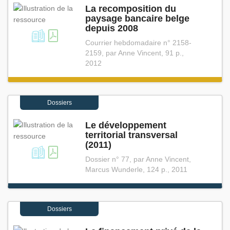
La recomposition du
paysage bancaire belge
depuis 2008
Courrier hebdomadaire n° 2158-
2159, par Anne Vincent, 91 p.,
2012
Dossiers
Le développement
territorial transversal
(2011)
Dossier n° 77, par Anne Vincent,
Marcus Wunderle, 124 p., 2011
Dossiers