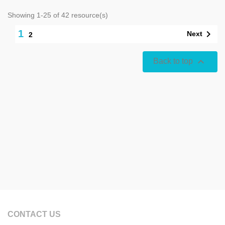
Showing 1-25 of 42 resource(s)
1

Next
2

Back to top
CONTACT US