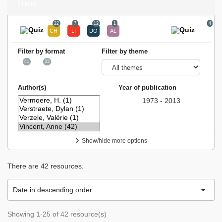
Filters
22
7
12
1
4
Filter by format
Filter by theme
41
33
Author(s)
Year of publication
1973 - 2013
Show/hide more options
There are 42 resources.

Date in descending order
Showing 1-25 of 42 resource(s)