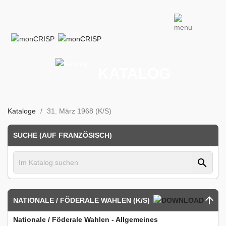
KATALOG
Kataloge
31. März 1968 (K/S)
SUCHE (AUF FRANZÖSISCH)
search
NATIONALE / FÖDERALE WAHLEN (K/S)
Nationale / Föderale Wahlen - Allgemeines