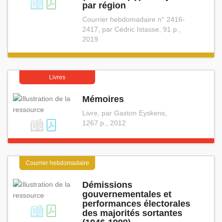
par région
Courrier hebdomadaire n° 2416-
2417, par Cédric Istasse, 91 p.,
2019
Livres
Mémoires
Livre, par Gaston Eyskens,
1267 p., 2012
Courrier hebdomadaire
Démissions
gouvernementales et
performances électorales
des majorités sortantes