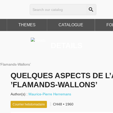
search
THEMES
CATALOGUE
FO
DETAILS
 ’Flamands-Wallons’
QUELQUES ASPECTS DE L
’FLAMANDS⁠-⁠WALLONS’
Author(s) :
Maurice-Pierre Herremans
CH48 • 1960
Courrier hebdomadaire