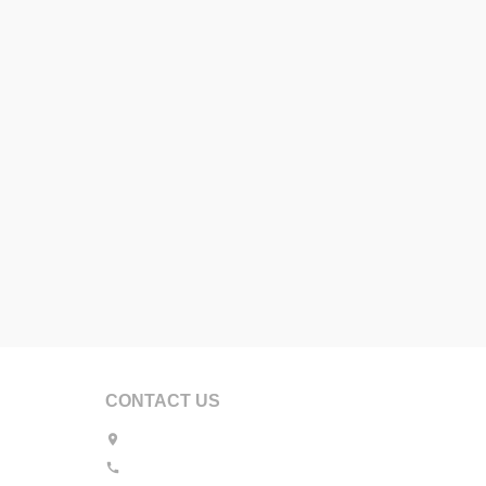
CONTACT US
Place Quetelet 1A - 1210 Bruxelles - Belgium
location_on
Tel. :
+32(0)2/211.01.80
• Fax:
+32(0)2/219.79.34
call