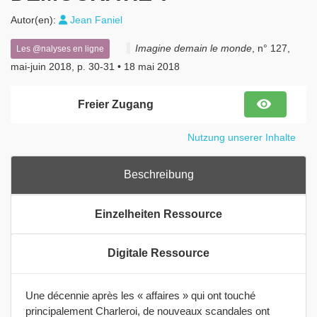
Autor(en):
Jean Faniel
Imagine demain le monde
, n° 127,
Les @nalyses en ligne
mai-juin 2018, p. 30-31 • 18 mai 2018
visibility
Freier Zugang
Nutzung unserer Inhalte
Beschreibung
Einzelheiten Ressource
Digitale Ressource
Une décennie après les « affaires » qui ont touché
principalement Charleroi, de nouveaux scandales ont