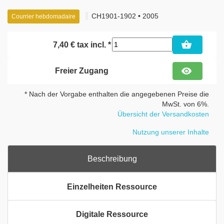
CH1901-1902 • 2005
Courrier hebdomadaire
shopping_basket
7,40 € tax incl. *
visibility
Freier Zugang
* Nach der Vorgabe enthalten die angegebenen Preise die
MwSt. von 6%.
Übersicht der Versandkosten
Nutzung unserer Inhalte
Beschreibung
Einzelheiten Ressource
Digitale Ressource