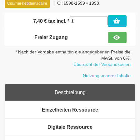
CH1598-1599 • 1998
Courrier hebdomadaire
shopping_basket
7,40 € tax incl. *
visibility
Freier Zugang
* Nach der Vorgabe enthalten die angegebenen Preise die
MwSt. von 6%.
Übersicht der Versandkosten
Nutzung unserer Inhalte
Beschreibung
Einzelheiten Ressource
Digitale Ressource