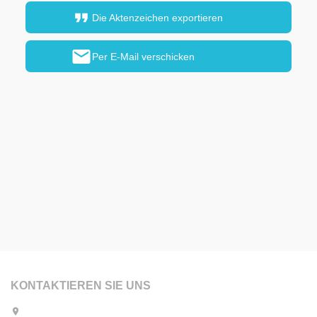
format_quote
Die Aktenzeichen exportieren
mail
Per E-Mail verschicken
KONTAKTIEREN SIE UNS
Place Quetelet 1A - 1210 Bruxelles - Belgien
location_on