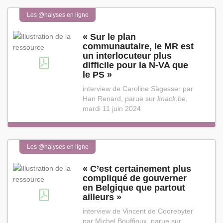
Les @nalyses en ligne
« Sur le plan
communautaire, le MR est
un interlocuteur plus
difficile pour la N⁠-⁠VA que
le PS »
interview de Caroline Sägesser par
Han Renard, parue sur
knack.be
,
mardi 11 juin 2024
Les @nalyses en ligne
« C’est certainement plus
compliqué de gouverner
en Belgique que partout
ailleurs »
interview de Vincent de Coorebyter
par Michel Bouffioux, parue sur