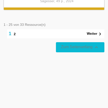
Sägesser, 49 p., 2024
1 - 25 von 33 Ressource(n)
1

Weiter
2

Zum Seitenanfang