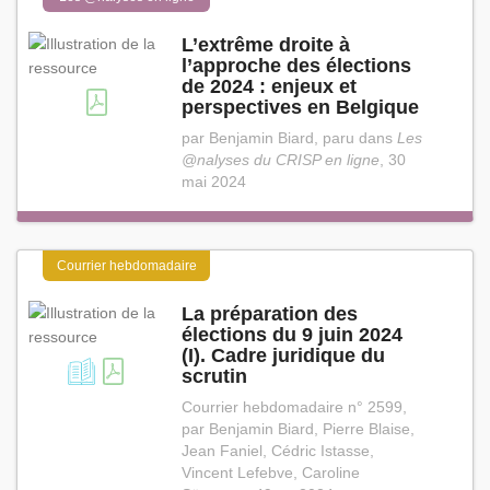
L’extrême droite à
l’approche des élections
de 2024 : enjeux et
perspectives en Belgique
par Benjamin Biard, paru dans
Les
@nalyses du CRISP en ligne
, 30
mai 2024
Courrier hebdomadaire
La préparation des
élections du 9 juin 2024
(I). Cadre juridique du
scrutin
Courrier hebdomadaire n° 2599,
par Benjamin Biard, Pierre Blaise,
Jean Faniel, Cédric Istasse,
Vincent Lefebve, Caroline