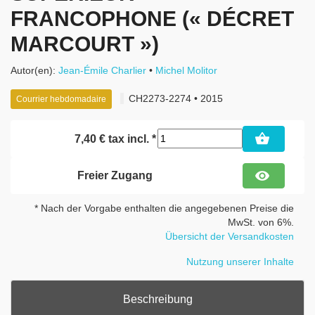
FRANCOPHONE (« DÉCRET
MARCOURT »)
Autor(en):
Jean-Émile Charlier
Michel Molitor
CH2273-2274 • 2015
Courrier hebdomadaire
shopping_basket
7,40 € tax incl. *
visibility
Freier Zugang
* Nach der Vorgabe enthalten die angegebenen Preise die
MwSt. von 6%.
Übersicht der Versandkosten
Nutzung unserer Inhalte
Beschreibung