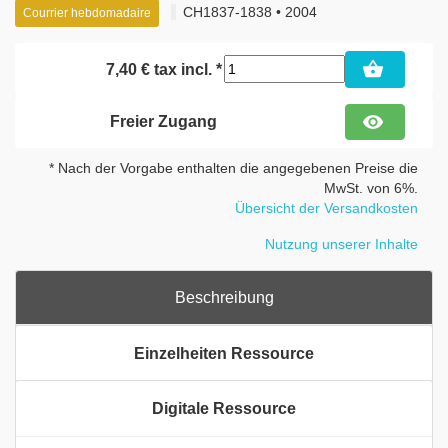
CH1837-1838 • 2004
Courrier hebdomadaire
shopping_basket
7,40 € tax incl. *
visibility
Freier Zugang
* Nach der Vorgabe enthalten die angegebenen Preise die
MwSt. von 6%.
Übersicht der Versandkosten
Nutzung unserer Inhalte
Beschreibung
Einzelheiten Ressource
Digitale Ressource