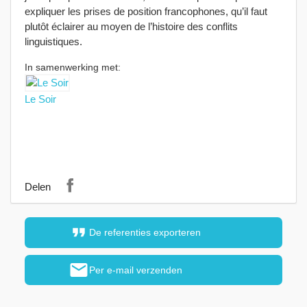
expliquer les prises de position francophones, qu’il faut
plutôt éclairer au moyen de l’histoire des conflits
linguistiques.
In samenwerking met:
Le Soir
Delen
format_quote
De referenties exporteren
mail
Per e-mail verzenden