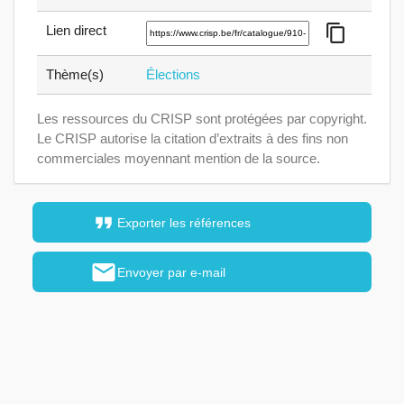
content_copy
Lien direct
Thème(s)
Élections
Les ressources du CRISP sont protégées par copyright.
Le CRISP autorise la citation d’extraits à des fins non
commerciales moyennant mention de la source.
format_quote
Exporter les références
mail
Envoyer par e-mail