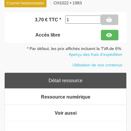
CH1022 • 1983
Courrier hebdomadaire
shopping_basket
3,70 € TTC *
visibility
Accès libre
* Par défaut, les prix affichés incluent la TVA de 6%.
Aperçu des frais d’expédition
Utilisation de nos contenus
Détail ressource
Ressource numérique
Voir aussi