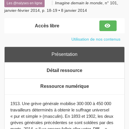
Imagine demain le monde
, n° 101,
Les @nalyses en ligne
janvier-février 2014, p. 18-19 • 8 janvier 2014
visibility
Accès libre
Utilisation de nos contenus
Présentation
Détail ressource
Ressource numérique
1913. Une grève générale mobilise 300 000 à 450 000
travailleurs déterminés à obtenir le suffrage universel
« pur et simple » (masculin). En 1893 et 1902, les deux
grèves générales précédentes se sont soldées par des
morts. 2014. « Il va encore falloir aller voter. Pfff… »