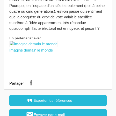
Pourquoi, en l’espace d’un siècle seulement (soit à peine
quatre ou cinq générations), est-on passé du sentiment
que la conquête du droit de vote valait le sacrifice
suprême à l’idée apparemment très répandue
qu’accomplir l’acte électoral est ennuyeux et pesant ?
En partenariat avec :
Imagine demain le monde
Partager
format_quote
Exporter les références
mail
Envoyer par e-mail